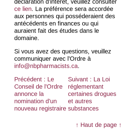
déclaration d’intérêt, veuillez consulter
ce lien
. La préférence sera accordée
aux personnes qui posséderaient des
antécédents en finances ou qui
auraient fait des études dans le
domaine.
Si vous avez des questions, veuillez
communiquer avec l’Ordre à
info@nbpharmacists.ca
.
Post
Précédent :
Le
Suivant :
La Loi
Conseil de l’Ordre
réglementant
navigation
annonce la
certaines drogues
nomination d’un
et autres
nouveau registraire
substances
↑ Haut de page ↑