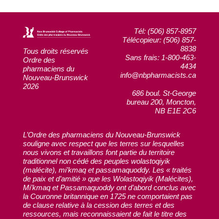
Tél: (506) 857-8957
Télécopieur: (506) 857-
8838
Tous droits réservés
Sans frais: 1-800-463-
Ordre des
4434
pharmaciens du
info@nbpharmacists.ca
Nouveau-Brunswick
2026
686 boul. St-George
bureau 200, Moncton,
NB E1E 2C6
L’Ordre des pharmaciens du Nouveau-Brunswick
souligne avec respect que les terres sur lesquelles
nous vivons et travaillons font partie du territoire
traditionnel non cédé des peuples wolastoqiyik
(malécite), mi’kmaq et passamaquoddy. Les « traités
de paix et d’amitié » que les Wolastoqiyik (Malécites),
Mi’kmaq et Passamaquoddy ont d’abord conclus avec
la Couronne britannique en 1725 ne comportaient pas
de clause relative à la cession des terres et des
ressources, mais reconnaissaient de fait le titre des