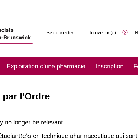
Se connecter
Trouver un(e)
.
.
.
N
Exploitation d’une pharmacie
Inscription
F
 par l’Ordre
y no longer be relevant
tudiant(e)s en technique pharmaceutique qui sont in