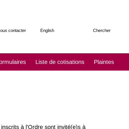
Passez
ous contacter
English
Chercher
la
souris
pour
afficher
la
ormulaires
Liste de cotisations
Plaintes
barre
de
recherche
scrits à l’Ordre sont invité(e)s à