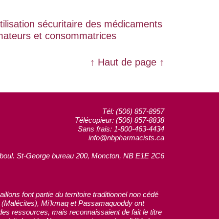
tilisation sécuritaire des médicaments
mmateurs et consommatrices
↑ Haut de page ↑
Tél: (506) 857-8957
Télécopieur: (506) 857-8838
Sans frais: 1-800-463-4434
info@nbpharmacists.ca
boul. St-George bureau 200, Moncton, NB E1E 2C6
ons font partie du territoire traditionnel non cédé
yik (Malécites), Mi’kmaq et Passamaquoddy ont
es ressources, mais reconnaissaient de fait le titre