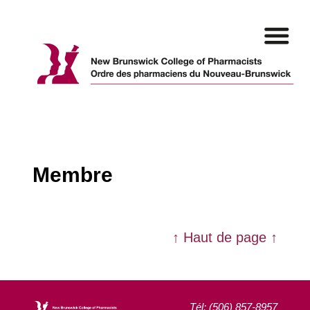
Skip
to
content
Membre
↑ Haut de page ↑
Tél: (506) 857-8957