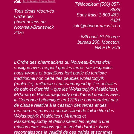
Télécopieur: (506) 857-
8838
Tous droits réservés
Sans frais: 1-800-463-
Ordre des
4434
pharmaciens du
info@nbpharmacists.ca
Nouveau-Brunswick
2026
686 boul. St-George
bureau 200, Moncton,
NB E1E 2C6
L’Ordre des pharmaciens du Nouveau-Brunswick
souligne avec respect que les terres sur lesquelles
nous vivons et travaillons font partie du territoire
traditionnel non cédé des peuples wolastoqiyik
(malécite), mi’kmaq et passamaquoddy. Les « traités
de paix et d’amitié » que les Wolastoqiyik (Malécites),
Mi’kmaq et Passamaquoddy ont d’abord conclus avec
la Couronne britannique en 1725 ne comportaient pas
de clause relative à la cession des terres et des
ressources, mais reconnaissaient de fait le titre des
Wolastoqiyik (Malécites), Mi’kmaq et
Passamaquoddy et définissaient les règles d’une
relation entre nations qui se voulait durable. Nous
reconnaissons la validité de ces traités et sommes