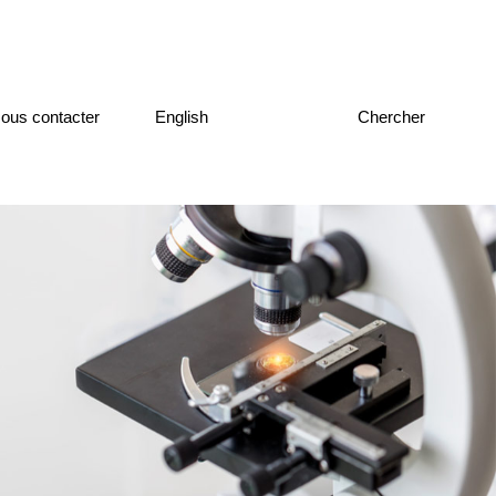
Passez
ous contacter
English
Chercher
la
souris
pour
afficher
la
barre
de
recherche