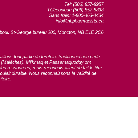
Tél: (506) 857-8957
Télécopieur: (506) 857-8838
Sans frais: 1-800-463-4434
info@nbpharmacists.ca
boul. St-George bureau 200, Moncton, NB E1E 2C6
ons font partie du territoire traditionnel non cédé
yik (Malécites), Mi’kmaq et Passamaquoddy ont
es ressources, mais reconnaissaient de fait le titre
oulait durable. Nous reconnaissons la validité de
toire.