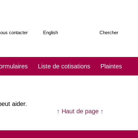
Passez
ous contacter
English
Chercher
la
souris
pour
afficher
la
ormulaires
Liste de cotisations
Plaintes
barre
de
recherche
eut aider.
↑ Haut de page ↑